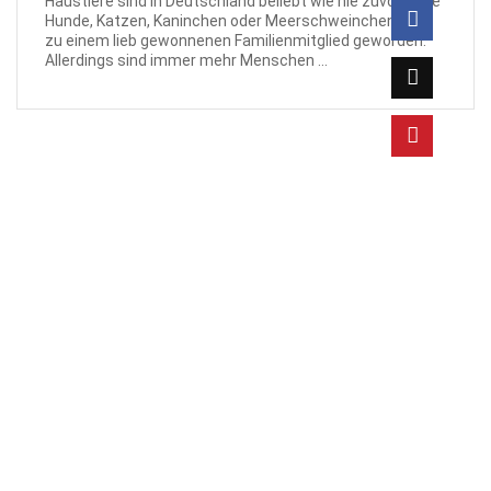
Haustiere sind in Deutschland beliebt wie nie zuvor. Viele
Hunde, Katzen, Kaninchen oder Meerschweinchen sind
zu einem lieb gewonnenen Familienmitglied geworden.
Allerdings sind immer mehr Menschen ...