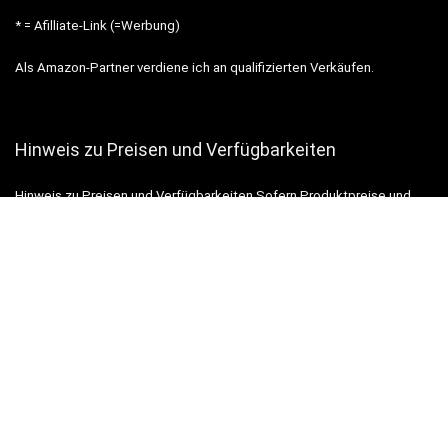
* = Afilliate-Link (=Werbung)
Als Amazon-Partner verdiene ich an qualifizierten Verkäufen.
Hinweis zu Preisen und Verfügbarkeiten
Hinweis zu Preisen und Verfügbarkeiten Sofern Produktpreise und
Verfügbarkeiten angezeigt werden, entsprechen diese dem
angegebenen Stand (Datum/Uhrzeit) und können sich auf der
verlinkten Seite jederzeit ändern. Für den Kauf eines Produkts gelten
die Angaben zu Preis und Verfügbarkeit, die zum Kaufzeitpunkt [auf
der/den maßgeblichen Amazon-Website(s)] angezeigt werden.
Wichtig