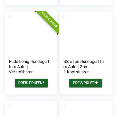
EDITOR CHOICE
Rudelkönig Hundegurt
SlowTon Hundegurt fü
fürs Auto |
rs Auto | 2-in-
Verstellbarer
1 Kopfstützen-
Anschnallgur
Rückhalte Anschnallg
urt
PREIS PRÜFEN*
PREIS PRÜFEN*