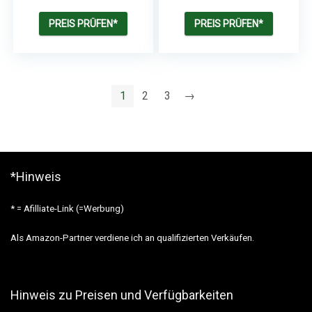
Höhle | Ideal für
Steuerung | Kapazität
kleine Garnele Fisch
5,5 l | DC 12 V
PREIS PRÜFEN*
PREIS PRÜFEN*
1
2
3
→
*Hinweis
* = Afilliate-Link (=Werbung)
Als Amazon-Partner verdiene ich an qualifizierten Verkäufen.
Hinweis zu Preisen und Verfügbarkeiten