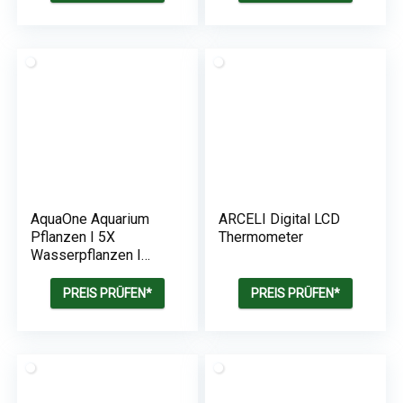
Pogostemon,
Microsorum
AquaOne Aquarium
ARCELI Digital LCD
Pflanzen I 5X
Thermometer
Wasserpflanzen I
Lilaeopsis,
Staurogyne,
PREIS PRÜFEN*
PREIS PRÜFEN*
Hemianthus, Bacopa,
Pogostemon