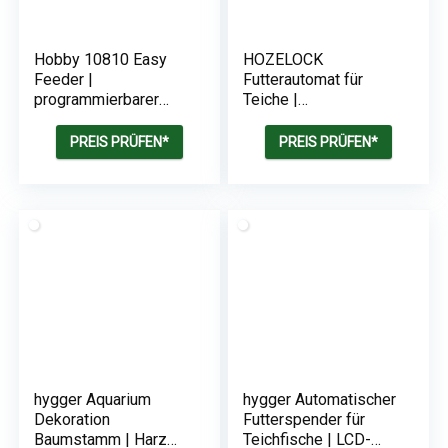
Hobby 10810 Easy
HOZELOCK
Feeder |
Futterautomat für
programmierbarer
Teiche |
Futterautomat für
Batteriebetrieben |
Aquarien
800 ml
PREIS PRÜFEN*
PREIS PRÜFEN*
Fassungsvermögen
hygger Aquarium
hygger Automatischer
Dekoration
Futterspender für
Baumstamm | Harz
Teichfische | LCD-