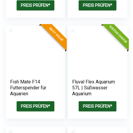
Auslassventil | Für
leistungsstarker
PREIS PRÜFEN*
PREIS PRÜFEN*
400L Aquarium
Belüfter für Aquarien
bis zu 450L
EDITOR CHOICE
BEST VALUE
Fish Mate F14
Fluval Flex Aquarium
Futterspender für
57L | Süßwasser
Aquarien
Aquarium
PREIS PRÜFEN*
PREIS PRÜFEN*