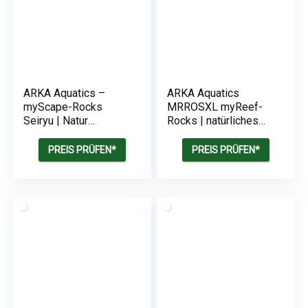
ARKA Aquatics –
ARKA Aquatics
myScape-Rocks
MRROSXL myReef-
Seiryu | Natur
Rocks | natürliches
Aquarium Steine |
Riff-Gestein | auch für
Dekosteine für
Cichliden-Aquarien
PREIS PRÜFEN*
PREIS PRÜFEN*
Süßwasser Aquarium
geeignet | hochporös
und Terrarium | Inhalt:
| schadstofffrei, 20
5 kg
kg