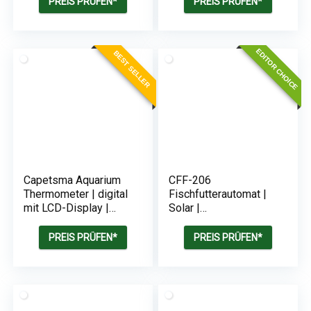
PREIS PRÜFEN*
PREIS PRÜFEN*
Filter-System und
Boden-Keramik
EDITOR CHOICE
BEST SELLER
Capetsma Aquarium
CFF-206
Thermometer | digital
Fischfutterautomat |
mit LCD-Display |
Solar |
Touchscreen und
Programmierbar | 1-6
Flash-Alarm
Fütterungen pro Tag
PREIS PRÜFEN*
PREIS PRÜFEN*