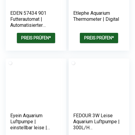
EDEN 57434 901
Etlephe Aquarium
Futterautomat |
Thermometer | Digital
Automatisierter
Futterspender zur
Fütterung von
PREIS PRÜFEN*
PREIS PRÜFEN*
Aquarienfischen im
Aquarium | 12
Futterausgaben
Eyein Aquarium
FEDOUR 3W Leise
Luftpumpe |
Aquarium Luftpumpe |
einstellbar leise |
300L/H
Doppeltes
Sauerstoffpumpe