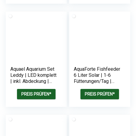
Aquael Aquarium Set
AquaForte Fishfeeder
Leddy | LED komplett
6 Liter Solar | 1-6
| inkl. Abdeckung |
Fütterungen/Tag |
Filter | Heizer
Fütterungszeit bis zu
20 sec | Pelletgröße
PREIS PRÜFEN*
PREIS PRÜFEN*
3-10 mm