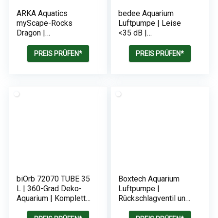
ARKA Aquatics
bedee Aquarium
myScape-Rocks
Luftpumpe | Leise
Dragon |
<35 dB |
Drachensteine |
Membranpumpe mit
natürliches Gestein |
Rückschlagventil | 1W
PREIS PRÜFEN*
PREIS PRÜFEN*
Für
Sauerstoffpumpe |
Süßwasseraquarium
bis zu 50L
& Terrarium
biOrb 72070 TUBE 35
Boxtech Aquarium
L | 360-Grad Deko-
Luftpumpe |
Aquarium | Komplett-
Rückschlagventil und
Set aus Acryl-Glas mit
Steuerventil
LED-Beleuchtung |