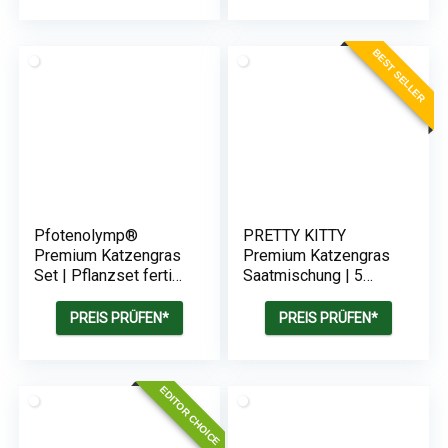
BEST SELLER
Pfotenolymp®
PRETTY KITTY
Premium Katzengras
Premium Katzengras
Set | Pflanzset fertig
Saatmischung | 5
mit Samen
Beutel je 25g
Katzengras Samen für
PREIS PRÜFEN*
PREIS PRÜFEN*
50 Töpfe fertiges
Katzengras
EDITOR CHOICE