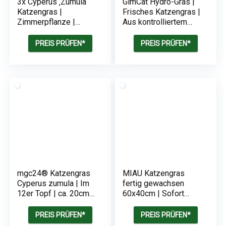
3x Cyperus ‚Zumula‘
GimCat Hydro-Gras |
Katzengras |
Frisches Katzengras |
Zimmerpflanze |
Aus kontrolliertem
Haustierfreundlich
Feldanbau in nur 5 bis
8 Tagen
PREIS PRÜFEN*
PREIS PRÜFEN*
mgc24® Katzengras
MIAU Katzengras
Cyperus zumula | Im
fertig gewachsen
12er Topf | ca. 20cm
60x40cm | Sofort
hoch
nutzbar | Kein
Aussäen
PREIS PRÜFEN*
PREIS PRÜFEN*