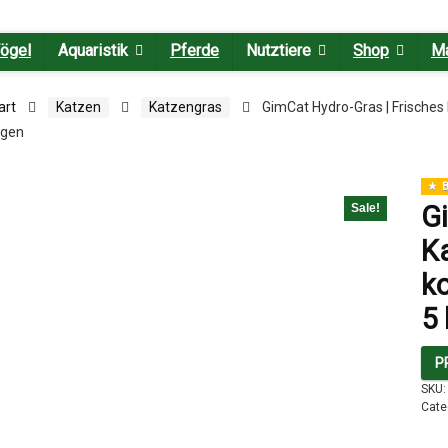
ögel
Aquaristik
Pferde
Nutztiere
Shop
M
art
Katzen
Katzengras
GimCat Hydro-Gras | Frisches 
gen
B
G
Sale!
K
ko
5 
P
SKU
Cate