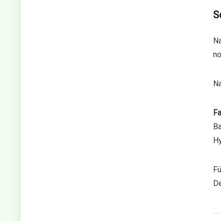
S
N
n
Na
Fa
Ba
Hy
Fü
De