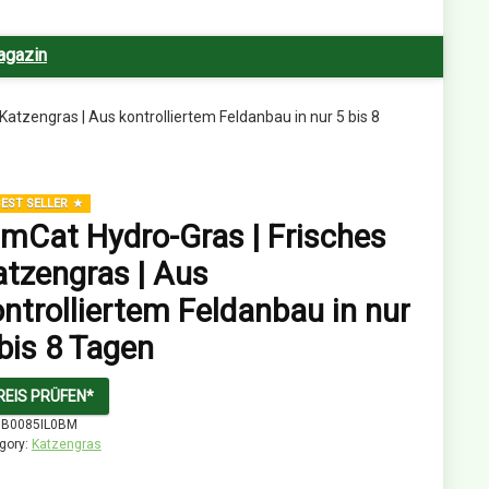
agazin
Katzengras | Aus kontrolliertem Feldanbau in nur 5 bis 8
EST SELLER
imCat Hydro-Gras | Frisches
atzengras | Aus
ntrolliertem Feldanbau in nur
bis 8 Tagen
REIS PRÜFEN*
:
B0085IL0BM
gory:
Katzengras