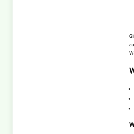
Gi
au
Wa
W
W