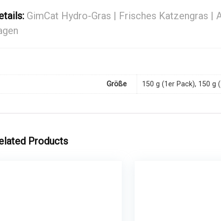
etails:
GimCat Hydro-Gras | Frisches Katzengras | Au
agen
Größe
150 g (1er Pack), 150 g 
elated Products