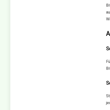
Bi
au
W
A
S
Fü
Bi
S
St
je