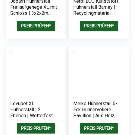
Joparri Hühnerstall
Kerbl ECO Kunststoff
Freilaufgehege XL mit
Hühnerstall Barney |
Schloss | 3x2x2m
Recyclingmaterial
Verzinkter Stahl
60% Kunststoff / 40%
Holz | Wasserdicht |
PREIS PRÜFEN*
PREIS PRÜFEN*
Wetterbeständig
Lovupet XL
Melko Hühnerstall 6-
Hühnerstall | 2
Eck Hühnervoliere
Ebenen | Wetterfest |
Pavillion | Aus Holz,
Holz Natur | 86 x 214
131 x 125 cm | inkl.
x 120 cm
Rampe + 2
PREIS PRÜFEN*
PREIS PRÜFEN*
Hühnerstangen |