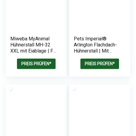
Miweba MyAnimal
Pets Imperial®
Hühnerstall MH-32
Arlington Flachdach-
XXL mit Eiablage | Für
Hühnerstall | Mit
4 Hühner | Nistkasten
Außenauslauf 2,5 m |
mit Freilaufgehege | 2
250 cm (B) x 76 cm
PREIS PRÜFEN*
PREIS PRÜFEN*
Sitzstangen |
(T) x 103 cm (H)
Winterfest