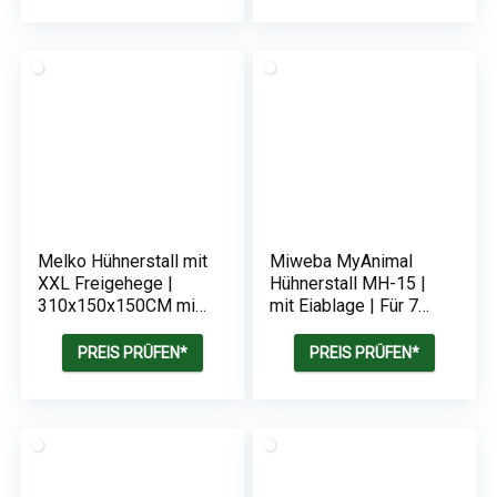
Nestbox
Melko Hühnerstall mit
Miweba MyAnimal
XXL Freigehege |
Hühnerstall MH-15 |
310x150x150CM mit
mit Eiablage | Für 7
2 Nestboxen | Mit
Hühner | Nistkasten
Rampe und Auslauf
mit Freilaufgehege |
PREIS PRÜFEN*
PREIS PRÜFEN*
Sitzstangen |
Winterfest