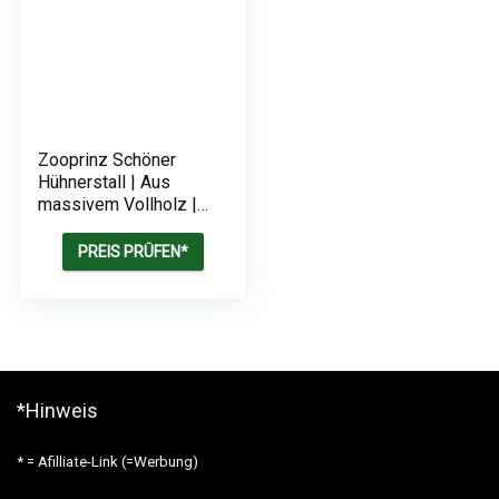
Zooprinz Schöner
Hühnerstall | Aus
massivem Vollholz |
Hühnervoliere mit
Zwei Nistkästen und
PREIS PRÜFEN*
Sitzstangen | schnell
zu reinigen durch die
Kotschublade
*Hinweis
* = Afilliate-Link (=Werbung)