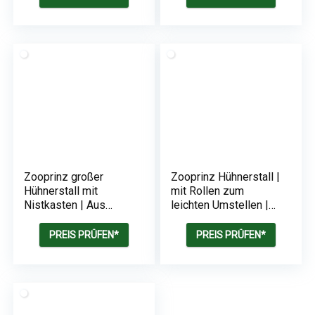
Witterungsbeständig
Hühnerstall mit
Nistkasten
Zooprinz großer
Zooprinz Hühnerstall |
Hühnerstall mit
mit Rollen zum
Nistkasten | Aus
leichten Umstellen |
massivem Vollholz
Aus massivem
und stabilem Draht |
Vollholz und stabilem
PREIS PRÜFEN*
PREIS PRÜFEN*
Witterungsbeständig
Draht