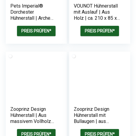
Pets Imperial®
VOUNOT Hühnerstall
Dorchester
mit Auslauf | Aus
Hühnerstall | Arche
Holz | ca. 210 x 85 x
Geflügel-Nistkasten |
85 cm
Mit Schiebetablett |
PREIS PRÜFEN*
PREIS PRÜFEN*
Öffnendes Dach |
Integrierter
Hühnerauslauf
Zooprinz Design
Zooprinz Design
Hühnerstall | Aus
Hühnerstall mit
massivem Vollholz
Bullaugen | aus
und stabilem Draht |
massivem Vollholz
Mit Nistkasten |
und stabilem Draht |
PREIS PRÜFEN*
PREIS PRÜFEN*