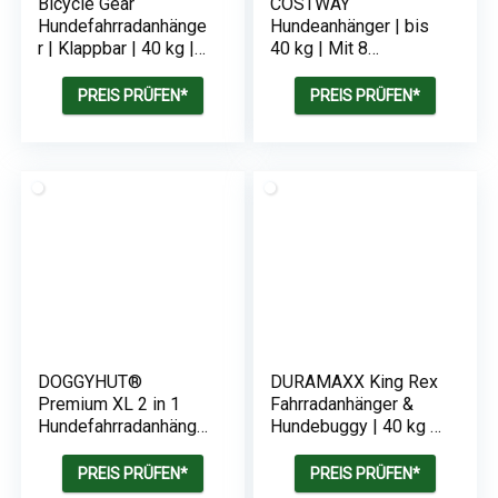
Bicycle Gear
COSTWAY
Hundefahrradanhänge
Hundeanhänger | bis
r | Klappbar | 40 kg |
40 kg | Mit 8
75x52x65cm
Reflektoren
PREIS PRÜFEN*
PREIS PRÜFEN*
DOGGYHUT®
DURAMAXX King Rex
Premium XL 2 in 1
Fahrradanhänger &
Hundefahrradanhänge
Hundebuggy | 40 kg |
r | 23-45 kg | 80106
für 26“ – 28“
(Grau)
Fahrräder
PREIS PRÜFEN*
PREIS PRÜFEN*