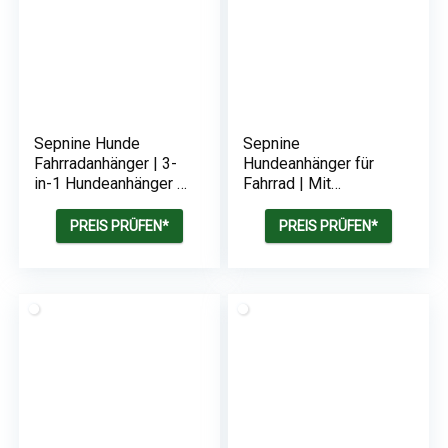
Sepnine Hunde
Sepnine
Fahrradanhänger | 3-
Hundeanhänger für
in-1 Hundeanhänger &
Fahrrad | Mit
Jogger | Mit Reflektor
Reflektor und Bremse
und Bremse |
| 600D Oxford Canvas
PREIS PRÜFEN*
PREIS PRÜFEN*
Maximale Belastung
Geschützt vor Regen |
40kg
40kg