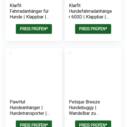
Klarfit
Klarfit
Fahrradanhänger für
Hundefahrradanhänge
Hunde | Klappbar |
r 600D | Klappbar |
Mit Reflektoren &
Mit Reflektoren,
Leine | bis 40kg
Warnflagge &
PREIS PRÜFEN*
PREIS PRÜFEN*
Sicherheitsleine | bis
zu 45 kg
PawHut
Petique Breeze
Hundeanhänger |
Hundebuggy |
Hundetransporter |
Wandelbar zu
130 x 73 x 90 cm
Fahrradanhänger
PREIS PRÜFEN*
PREIS PRÜFEN*