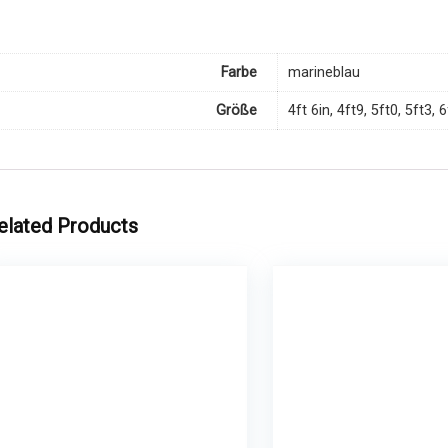
Farbe
marineblau
Größe
4ft 6in, 4ft9, 5ft0, 5ft3,
elated Products