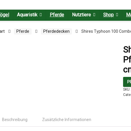
ögel
Aquaristik
Pferde
Nutztiere
Shop
M
art
Pferde
Pferdedecken
Shires Typhoon 100 Combo
S
Pf
c
P
SKU
Cate
Beschreibung
Zusätzliche Informationen