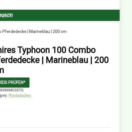
agazin
 Pferdedecke | Marineblau | 200 cm
hires Typhoon 100 Combo
erdedecke | Marineblau | 200
m
REIS PRÜFEN*
:
B08XMCG5TQ
gory:
Pferdedecken