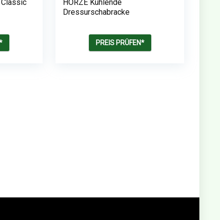
Classic
HORZE Kühlende
Dressurschabracke
*
PREIS PRÜFEN*