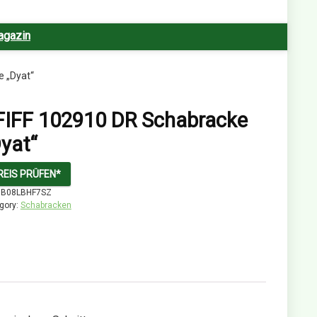
agazin
e „Dyat“
FIFF 102910 DR Schabracke
yat“
REIS PRÜFEN*
:
B08LBHF7SZ
gory:
Schabracken