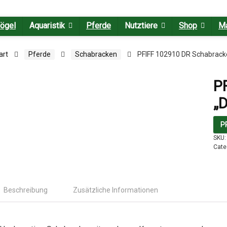
ögel
Aquaristik
Pferde
Nutztiere
Shop
M
art
Pferde
Schabracken
PFIFF 102910 DR Schabrack
P
„D
P
SKU
Cate
Beschreibung
Zusätzliche Informationen