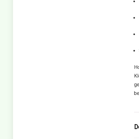
Ho
Kl
ge
be
D