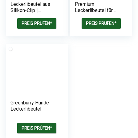
Leckerlibeutel aus
Premium
Silikon-Clip |
Leckerlibeutel für
Magnetverschluss
Hunde | mit
und Gürtelclip-BPA-
Kotbeutelspender &
PREIS PRÜFEN*
PREIS PRÜFEN*
frei
Trainings-Ebook
Greenburry Hunde
Leckerlibeutel
PREIS PRÜFEN*