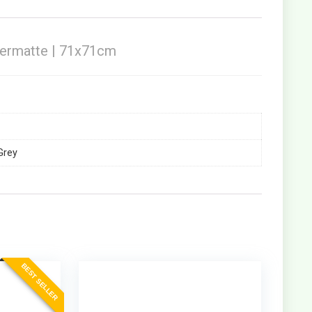
termatte | 71x71cm
Grey
BEST SELLER