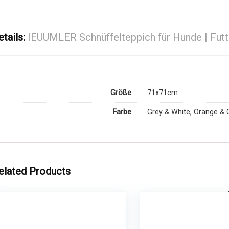
etails:
IEUUMLER Schnüffelteppich für Hunde | Fut
Größe
71x71cm
Farbe
Grey & White, Orange & 
elated Products