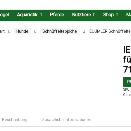
ögel
Aquaristik
Pferde
Nutztiere
Shop
M
art
Hunde
Schnüffelteppiche
IEUUMLER Schnüffeltep
I
fü
7
P
SKU
Cate
Beschreibung
Zusätzliche Informationen