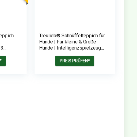
teppich
Treulieb®️ Schnüffelteppich für
Hunde | Für kleine & Große
 3
Hunde | Intelligenzspielzeug
für Hunde | Anti Stress
Schnüffelmatte
*
PREIS PRÜFEN*