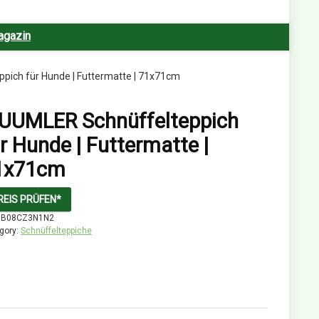
agazin
pich für Hunde | Futtermatte | 71x71cm
EUUMLER Schnüffelteppich
r Hunde | Futtermatte |
1x71cm
REIS PRÜFEN*
:
B08CZ3N1N2
gory:
Schnüffelteppiche