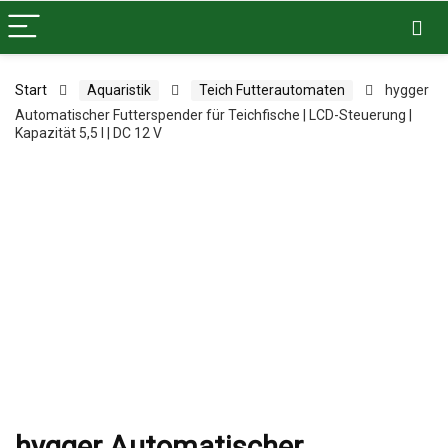
Start
Aquaristik
Teich Futterautomaten
hygger
Automatischer Futterspender für Teichfische | LCD-Steuerung |
Kapazität 5,5 l | DC 12 V
hygger Automatischer