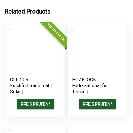
Related Products
EDITOR CHOICE
CFF-206
HOZELOCK
Fischfutterautomat |
Futterautomat für
Solar |
Teiche |
Programmierbar | 1-6
Batteriebetrieben |
Fütterungen pro Tag
800 ml
PREIS PRÜFEN*
PREIS PRÜFEN*
Fassungsvermögen