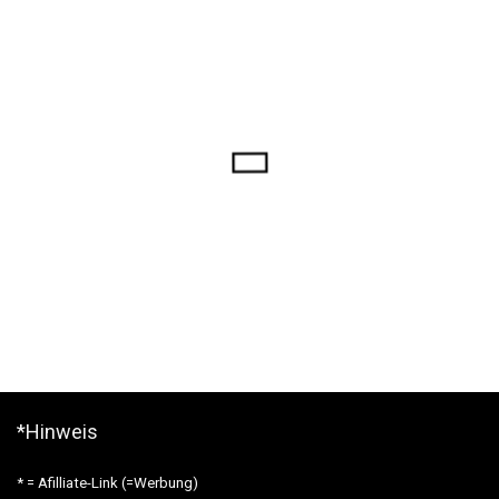
*Hinweis
* = Afilliate-Link (=Werbung)