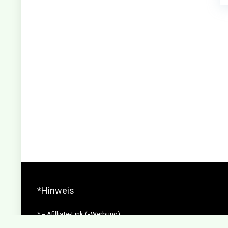
*Hinweis
* = Afilliate-Link (=Werbung)