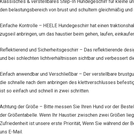
Klassisches & verstellbares Step-In Hundegeschirr für kleine un
den belastungsbereich von brust und schultern gleichmäßig und 
Einfache Kontrolle – HEELE Hundegeschirr hat einen traktionshak
zugseil anbringen, um das haustier beim gehen, laufen, einkaufen 
Reflektierend und Sicherheitsgeschirr – Das reflektierende des
und bei schlechten lichtverhältnissen sichtbar und verbessert di
Einfach anwendbar und Verschließbar – Der verstellbare brustg
die schnalle nach dem anbringen des klettverschlusses befestig
ist so einfach und schnell in zwei schritten.
Achtung der Größe – Bitte messen Sie Ihren Hund vor der Bestel
der Größentabelle. Wenn Ihr Haustier zwischen zwei Größen liegt
Zufriedenheit ist unsere erste Priorität, Wenn Sie während der B
uns E-Mail.