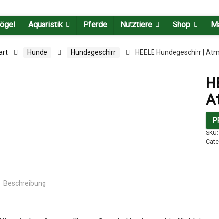
ögel
Aquaristik
Pferde
Nutztiere
Shop
M
art
Hunde
Hundegeschirr
HEELE Hundegeschirr | Atm
H
A
P
SKU
Cate
Beschreibung