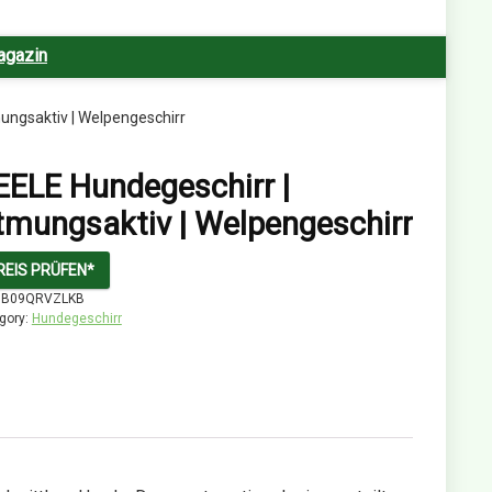
agazin
ungsaktiv | Welpengeschirr
EELE Hundegeschirr |
tmungsaktiv | Welpengeschirr
REIS PRÜFEN*
:
B09QRVZLKB
gory:
Hundegeschirr