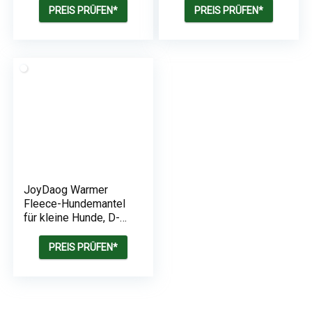
Reflektierende Jacke
Weste Pullover
PREIS PRÜFEN*
PREIS PRÜFEN*
für kaltes Wetter mit
Outdoor Hundejacke
weichem Fleecefutter
Winterkleidung für
Warmer Mantel für
Kleine Mittel Große
Hund Indoor &
Hunde,Grau,M
Outdoor Camping
Wandern
JoyDaog Warmer
Fleece-Hundemantel
für kleine Hunde, D-
Ringe, wasserdichte
Welpenjacke für den
PREIS PRÜFEN*
kalten Winter,
Schwarz, Größe M