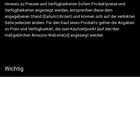
Hinweis zu Preisen und Verfügbarkeiten Sofern Produktpreise und
Verfügbarkeiten angezeigt werden, entsprechen diese dem
angegebenen Stand (Datum/Uhrzeit) und können sich auf der verlinkten
Seite jederzeit ändern. Für den Kauf eines Produkts gelten die Angaben
zu Preis und Verfügbarkeit, die zum Kaufzeitpunkt [auf der/den
maßgeblichen Amazon-Website(s)] angezeigt werden.
Wichtig
Alle von uns benannten Artikel sind gründlich recherchiert. Wir sind aber
auch nur Menschen und es können sich Fehler einschleichen. Bitte
sehen Sie uns als Informationsquelle und nicht als verbindliche
Handlungsempfehlung!
Copyright ©
2026 tierfalt.de |
Impressum
|
Datenschutz