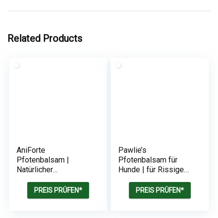
Related Products
AniForte
Pawlie’s
Pfotenbalsam |
Pfotenbalsam für
Natürlicher
Hunde | für Rissige
Pfotenschutz für
Pfoten & Tiernase
Hundepfoten mit
PREIS PRÜFEN*
PREIS PRÜFEN*
Bienenwachs