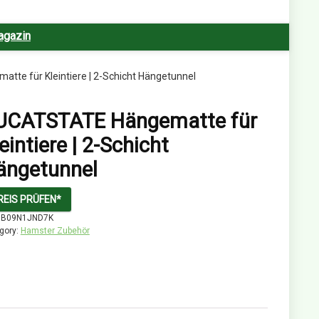
agazin
te für Kleintiere | 2-Schicht Hängetunnel
UCATSTATE Hängematte für
eintiere | 2-Schicht
ängetunnel
REIS PRÜFEN*
:
B09N1JND7K
gory:
Hamster Zubehör