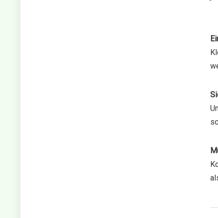
Ei
Kl
we
Si
Un
sc
Mu
Ko
al