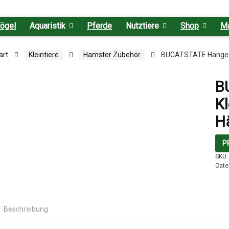
ögel
Aquaristik
Pferde
Nutztiere
Shop
M
art
Kleintiere
Hamster Zubehör
BUCATSTATE Hängemat
B
Kl
H
P
SKU
Cate
Beschreibung