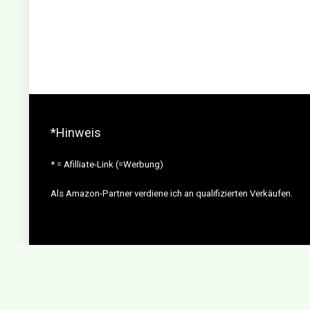
*Hinweis
* = Afilliate-Link (=Werbung)
Als Amazon-Partner verdiene ich an qualifizierten Verkäufen.
Copyright ©
2026 tierfalt.de |
Impressum
|
Datenschutz