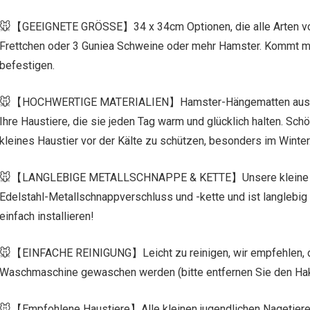
🐭【GEEIGNETE GRÖSSE】34 x 34cm Optionen, die alle Arten von k
Frettchen oder 3 Guniea Schweine oder mehr Hamster. Kommt mi
befestigen.
🐭【HOCHWERTIGE MATERIALIEN】Hamster-Hängematten aus Prem
Ihre Haustiere, die sie jeden Tag warm und glücklich halten. S
kleines Haustier vor der Kälte zu schützen, besonders im Winter
🐭【LANGLEBIGE METALLSCHNAPPE & KETTE】Unsere kleine Tier
Edelstahl-Metallschnappverschluss und -kette und ist langlebig u
einfach installieren!
🐭【EINFACHE REINIGUNG】Leicht zu reinigen, wir empfehlen, di
Waschmaschine gewaschen werden (bitte entfernen Sie den Ha
🐭【Empfohlene Haustiere】Alle kleinen jugendlichen Nagetiere.