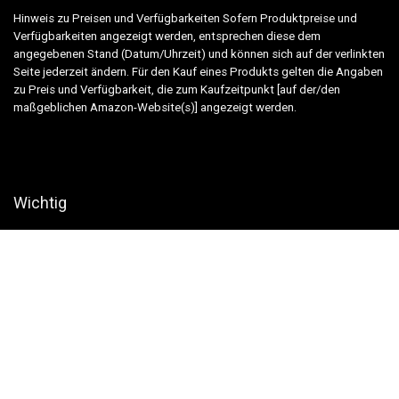
Hinweis zu Preisen und Verfügbarkeiten Sofern Produktpreise und
Verfügbarkeiten angezeigt werden, entsprechen diese dem
angegebenen Stand (Datum/Uhrzeit) und können sich auf der verlinkten
Seite jederzeit ändern. Für den Kauf eines Produkts gelten die Angaben
zu Preis und Verfügbarkeit, die zum Kaufzeitpunkt [auf der/den
maßgeblichen Amazon-Website(s)] angezeigt werden.
Wichtig
Alle von uns benannten Artikel sind gründlich recherchiert. Wir sind aber
auch nur Menschen und es können sich Fehler einschleichen. Bitte
sehen Sie uns als Informationsquelle und nicht als verbindliche
Handlungsempfehlung!
Copyright ©
2026 tierfalt.de |
Impressum
|
Datenschutz