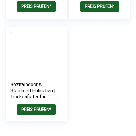
Frisches Ente & Huhn,
Kitten | junge Katzen
PREIS PRÜFEN*
PREIS PRÜFEN*
und säugende
Muttertiere | 0.4 kg
BozitaIndoor &
Sterilised Hühnchen |
Trockenfutter für
erwachsene
hauptsächlich drinnen
PREIS PRÜFEN*
lebende Katzen | 2 kg