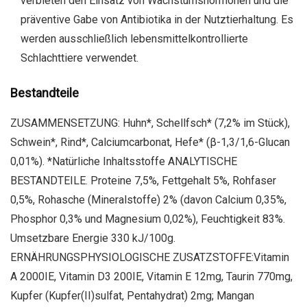
verbieten den Einsatz von Wachstumshormonen und die
präventive Gabe von Antibiotika in der Nutztierhaltung. Es
werden ausschließlich lebensmittelkontrollierte
Schlachttiere verwendet.
Bestandteile
ZUSAMMENSETZUNG: Huhn*, Schellfsch* (7,2% im Stück),
Schwein*, Rind*, Calciumcarbonat, Hefe* (β-1,3/1,6-Glucan
0,01%). *Natürliche Inhaltsstoffe ANALYTISCHE
BESTANDTEILE. Proteine 7,5%, Fettgehalt 5%, Rohfaser
0,5%, Rohasche (Mineralstoffe) 2% (davon Calcium 0,35%,
Phosphor 0,3% und Magnesium 0,02%), Feuchtigkeit 83%.
Umsetzbare Energie 330 kJ/100g.
ERNÄHRUNGSPHYSIOLOGISCHE ZUSATZSTOFFE:Vitamin
A 2000IE, Vitamin D3 200IE, Vitamin E 12mg, Taurin 770mg,
Kupfer (Kupfer(II)sulfat, Pentahydrat) 2mg; Mangan