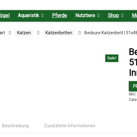
ögel
Aquaristik
Pferde
Nutztiere
Shop
M
art
Katzen
Katzenbetten
Bedsure Katzenbett | 51x48
Be
Sale!
5
I
P
SKU
Cate
Beschreibung
Zusätzliche Informationen