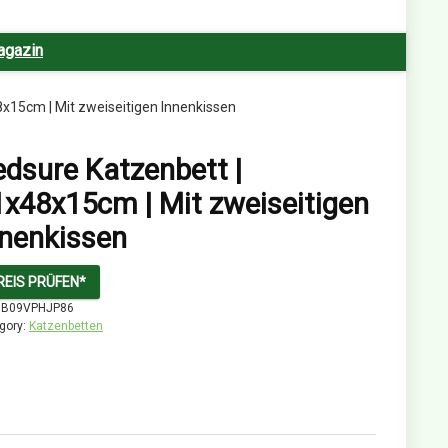
agazin
x15cm | Mit zweiseitigen Innenkissen
dsure Katzenbett |
1x48x15cm | Mit zweiseitigen
nnenkissen
REIS PRÜFEN*
:
B09VPHJP86
gory:
Katzenbetten