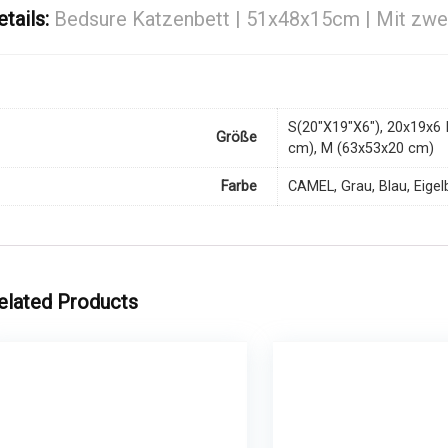
etails:
Bedsure Katzenbett | 51x48x15cm | Mit zwei
S(20"X19"X6"), 20x19x6 I
Größe
cm), M (63x53x20 cm)
Farbe
CAMEL, Grau, Blau, Eigel
elated Products