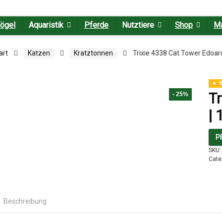
ögel
Aquaristik
Pferde
Nutztiere
Shop
M
art
Katzen
Kratztonnen
Trixie 4338 Cat Tower Edoar
B
Tr
- 25%
|
P
SKU
Cate
Beschreibung