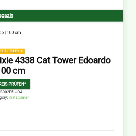
agazin
do | 100 cm
EST SELLER
ixie 4338 Cat Tower Edoardo
 100 cm
REIS PRÜFEN*
:
B002P5LJO4
gory:
Kratztonnen