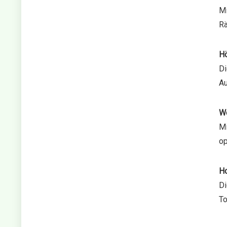
Mi
Rä
Hö
Di
Au
We
Mi
op
Ho
Di
To