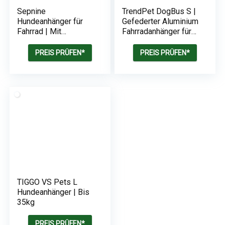
Sepnine
TrendPet DogBus S |
Hundeanhänger für
Gefederter Aluminium
Fahrrad | Mit
Fahrradanhänger für
Reflektor und Bremse
kleine bis mittlere
| 600D Oxford Canvas
Hunde
PREIS PRÜFEN*
PREIS PRÜFEN*
Geschützt vor Regen |
40kg
TIGGO VS Pets L
Hundeanhänger | Bis
35kg
PREIS PRÜFEN*