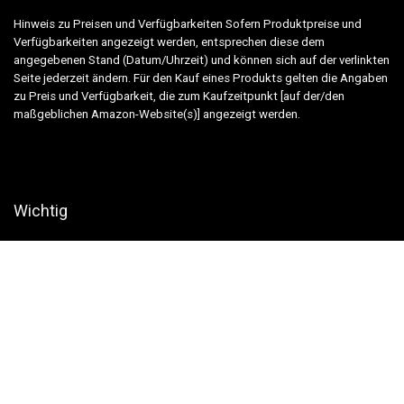
Hinweis zu Preisen und Verfügbarkeiten Sofern Produktpreise und
Verfügbarkeiten angezeigt werden, entsprechen diese dem
angegebenen Stand (Datum/Uhrzeit) und können sich auf der verlinkten
Seite jederzeit ändern. Für den Kauf eines Produkts gelten die Angaben
zu Preis und Verfügbarkeit, die zum Kaufzeitpunkt [auf der/den
maßgeblichen Amazon-Website(s)] angezeigt werden.
Wichtig
Alle von uns benannten Artikel sind gründlich recherchiert. Wir sind aber
auch nur Menschen und es können sich Fehler einschleichen. Bitte
sehen Sie uns als Informationsquelle und nicht als verbindliche
Handlungsempfehlung!
Copyright ©
2026 tierfalt.de |
Impressum
|
Datenschutz