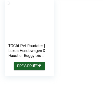
TOGfit Pet Roadster |
Luxus Hundewagen &
Haustier Buggy bis 32
kg | große Räder
|flexible
PREIS PRÜFEN*
Schieberhöhe | inkl.
Liegematratze,