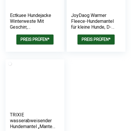
Ectkuee Hundejacke
JoyDaog Warmer
Winterweste Mit
Fleece-Hundemantel
Geschirr,
für kleine Hunde, D-
Wasserdichter
Ringe, wasserdichte
Hundemantel für
Welpenjacke für den
PREIS PRÜFEN*
PREIS PRÜFEN*
Kleine Hunde,
kalten Winter,
Maschinen Waschbar,
Schwarz, Größe M
Reflektierender
Streifen, Haltbarer D-
Ring (Green-M)
TRIXIE
wasserabweisender
Hundemantel „Mantel