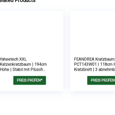
elated Products
Yaheetech XXL
FEANDREA Kratzbaum
Katzenkratzbaum | 194cm
PCT143W01 | 118cm H
Höhe | Stabil mit Plüsch
Kratzbrett | 3 abnehmb
Sisalseil
Pomponstäbchen
PREIS PRÜFEN*
PREIS PRÜFEN