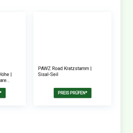
PAWZ Road Kratzstamm |
öhe |
Sisal-Seil
are
*
PREIS PRÜFEN*