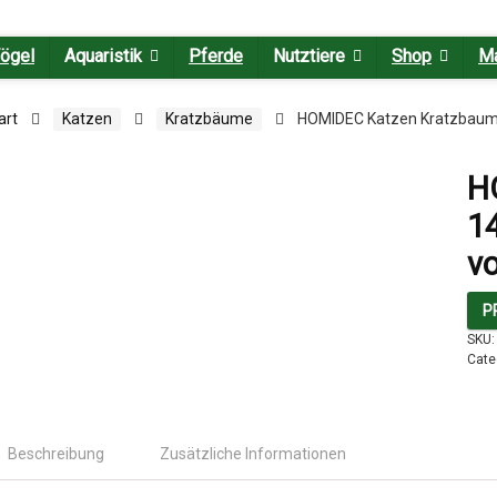
ögel
Aquaristik
Pferde
Nutztiere
Shop
M
art
Katzen
Kratzbäume
HOMIDEC Katzen Kratzbaum | 
H
1
vo
P
SKU
Cate
Beschreibung
Zusätzliche Informationen