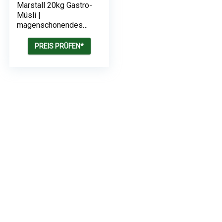
Marstall 20kg Gastro-
Müsli |
magenschonendes
Pferdemüsli |
getreidefrei und ohne
PREIS PRÜFEN*
Melasse