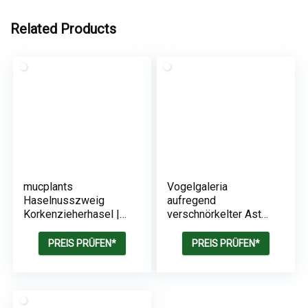
Related Products
mucplants
Vogelgaleria
Haselnusszweig
aufregend
Korkenzieherhasel |
verschnörkelter Ast
70cm | künstlicher
aus
Zweig
Korkenzieherhasel |
PREIS PRÜFEN*
PREIS PRÜFEN*
ca. 80cm – 100cm