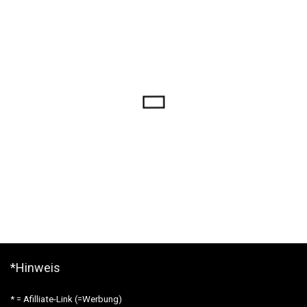
*Hinweis
* = Afilliate-Link (=Werbung)