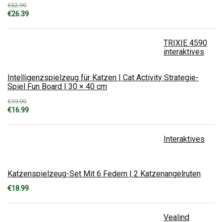
€
32.99
Ursprünglicher
Aktueller
€
26.39
Preis
Preis
war:
ist:
€32.99
€26.39.
TRIXIE 4590
interaktives
Intelligenzspielzeug für Katzen | Cat Activity Strategie-
Spiel Fun Board | 30 × 40 cm
€
19.99
Ursprünglicher
Aktueller
€
16.99
Preis
Preis
war:
ist:
€19.99
€16.99.
Interaktives
Katzenspielzeug-Set Mit 6 Federn | 2 Katzenangelruten
€
18.99
Vealind