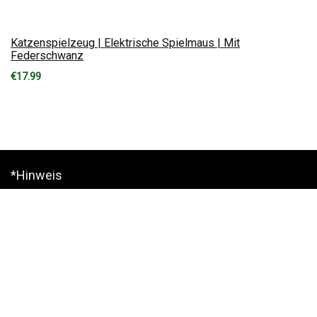
Katzenspielzeug | Elektrische Spielmaus | Mit
Federschwanz
€
17.99
*Hinweis
* = Afilliate-Link (=Werbung)
Als Amazon-Partner verdiene ich an qualifizierten Verkäufen.
Hinweis zu Preisen und Verfügbarkeiten