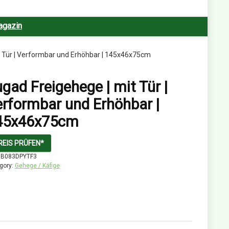
agazin
t Tür | Verformbar und Erhöhbar | 145x46x75cm
gad Freigehege | mit Tür |
rformbar und Erhöhbar |
45x46x75cm
REIS PRÜFEN*
:
B083DPYTF3
gory:
Gehege / Käfige