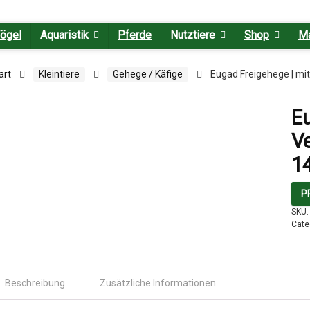
ögel
Aquaristik
Pferde
Nutztiere
Shop
M
art
Kleintiere
Gehege / Käfige
Eugad Freigehege | mi
Eu
Ve
1
P
SKU
Cate
Beschreibung
Zusätzliche Informationen