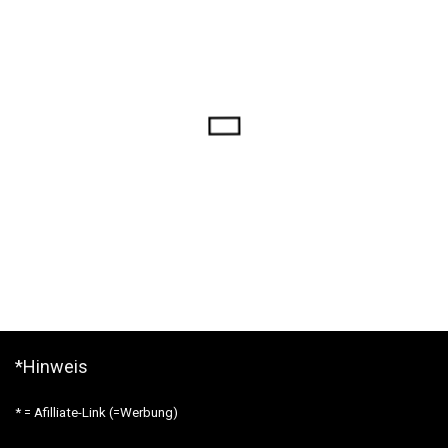
*Hinweis
* = Afilliate-Link (=Werbung)