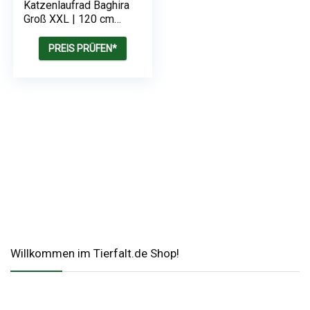
Katzenlaufrad Baghira
Groß XXL | 120 cm
Innendurchmesser für
große Katzen |
PREIS PRÜFEN*
Laufrad für Katzen |
Kratzfest, stabil und
leise | Aus Holz und
mit Deutscher
Anleitung
Willkommen im Tierfalt.de Shop!