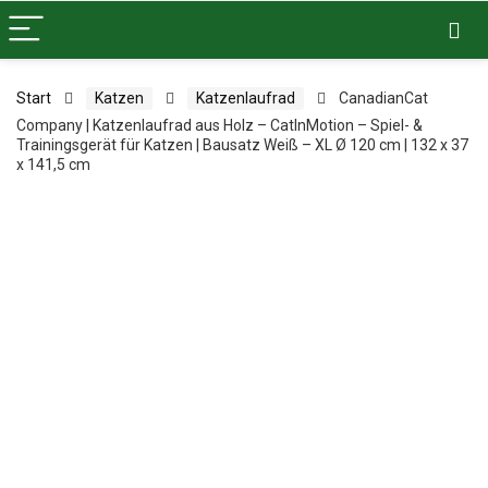
Start
Katzen
Katzenlaufrad
CanadianCat
Company | Katzenlaufrad aus Holz – CatInMotion – Spiel- &
Trainingsgerät für Katzen | Bausatz Weiß – XL Ø 120 cm | 132 x 37
x 141,5 cm