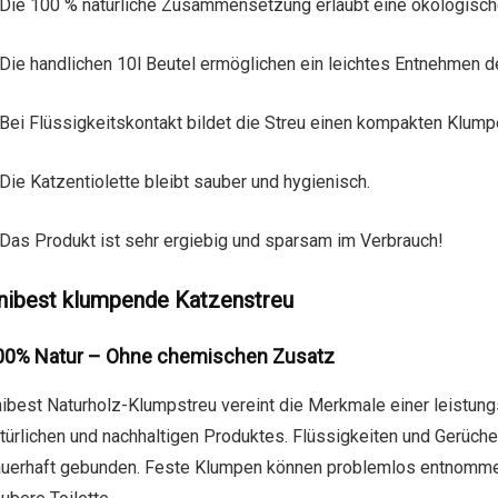
Die 100 % natürliche Zusammensetzung erlaubt eine ökologisc
Die handlichen 10l Beutel ermöglichen ein leichtes Entnehmen d
Bei Flüssigkeitskontakt bildet die Streu einen kompakten Klumpe
Die Katzentiolette bleibt sauber und hygienisch.
Das Produkt ist sehr ergiebig und sparsam im Verbrauch!
nibest klumpende Katzenstreu
00% Natur – Ohne chemischen Zusatz
ibest Naturholz-Klumpstreu vereint die Merkmale einer leistung
türlichen und nachhaltigen Produktes. Flüssigkeiten und Gerüc
uerhaft gebunden. Feste Klumpen können problemlos entnommen