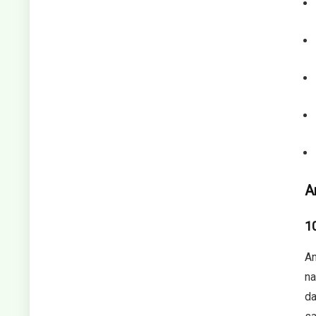
A
1
An
na
da