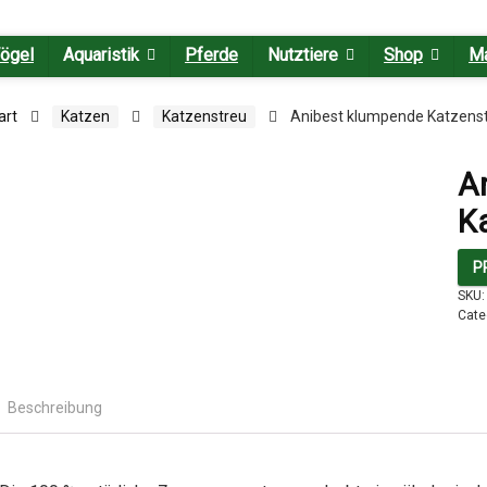
ögel
Aquaristik
Pferde
Nutztiere
Shop
M
art
Katzen
Katzenstreu
Anibest klumpende Katzenstr
A
Ka
P
SKU
Cate
Beschreibung