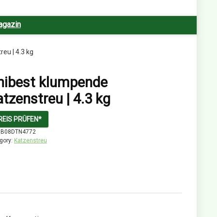
agazin
eu | 4.3 kg
nibest klumpende
tzenstreu | 4.3 kg
REIS PRÜFEN*
:
B08DTN4772
gory:
Katzenstreu