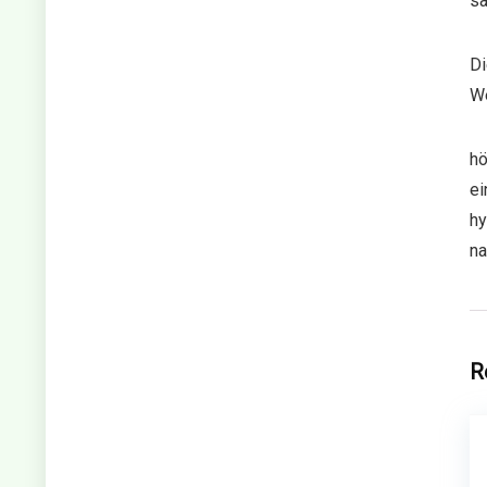
sa
Di
We
hö
ei
hy
na
R