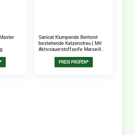
 Master
Sanicat Klumpende Bentonit
bestehende Katzenstreu | Mit
kg
Aktivsauerstoffseife Marseille
Soap |10L
*
PREIS PRÜFEN*