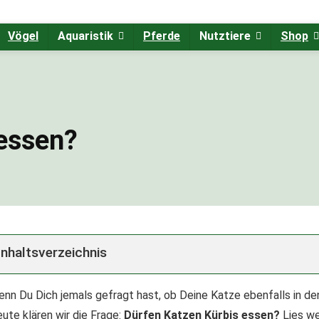
Vögel
Aquaristik
Pferde
Nutztiere
Shop
 essen?
Inhaltsverzeichnis
nn Du Dich jemals gefragt hast, ob Deine Katze ebenfalls in den
ute klären wir die Frage:
Dürfen Katzen Kürbis essen?
Lies we