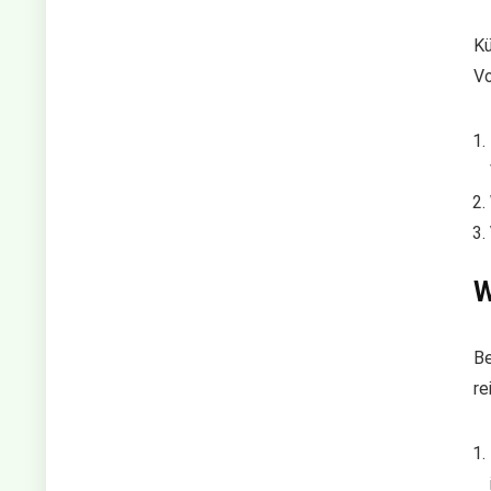
Kü
Vo
W
Be
re