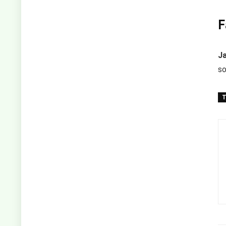
F
Ja
so
T