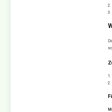
W
Di
sc
Z
F
Mo