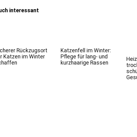
uch interessant
icherer Rückzugsort
Katzenfell im Winter:
ür Katzen im Winter
Pflege für lang- und
Heiz
chaffen
kurzhaarige Rassen
troc
schü
Gesu