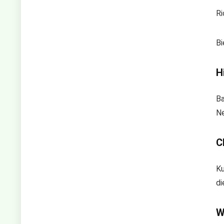
Ri
Bi
H
Ba
Ne
C
Ku
di
W