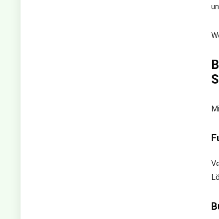
un
We
B
S
Mi
F
Ve
Lö
B