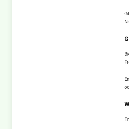
Gi
Nä
G
Bi
Fr
En
od
W
Tr