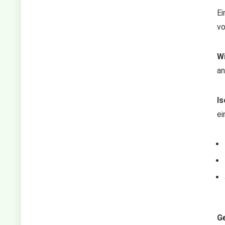
Ei
vo
W
an
Is
ei
Ge