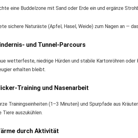
chte eine Buddelzone mit Sand oder Erde ein und ergänze Strohb
ete sichere Naturäste (Apfel, Hasel, Weide) zum Nagen an — das
indernis- und Tunnel-Parcours
ue wetterfeste, niedrige Hürden und stabile Kartonröhren oder K
ugier erhalten bleibt.
licker-Training und Nasenarbeit
rze Trainingseinheiten (1–3 Minuten) und Spurpfade aus Kräuter
e Tiere auszukühlen.
ärme durch Aktivität