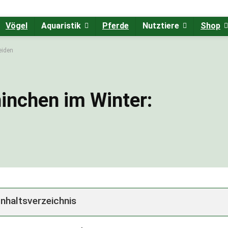
Vögel
Aquaristik
Pferde
Nutztiere
Shop
eiden
inchen im Winter:
n
Inhaltsverzeichnis