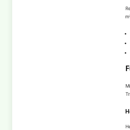
Re
m²
F
Mi
Tr
H
He