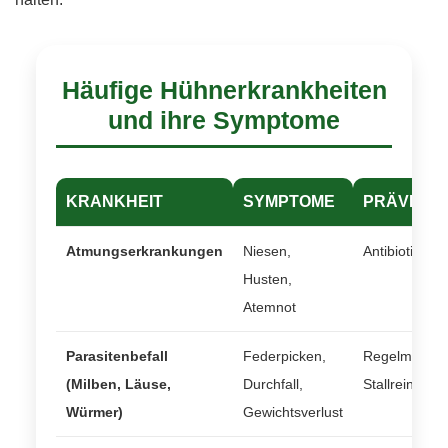
Häufige Hühnerkrankheiten
und ihre Symptome
KRANKHEIT
SYMPTOME
PRÄVENT
Atmungserkrankungen
Niesen,
Antibiotika, g
Husten,
Atemnot
Parasitenbefall
Federpicken,
Regelmäßige
(Milben, Läuse,
Durchfall,
Stallreinigun
Würmer)
Gewichtsverlust