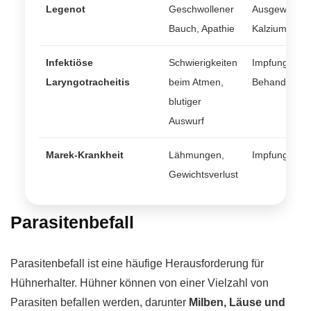
Legenot
Geschwollener
Ausgewogene
Bauch, Apathie
Kalziumzusät
Infektiöse
Schwierigkeiten
Impfung, unt
Laryngotracheitis
beim Atmen,
Behandlunge
blutiger
Auswurf
Marek-Krankheit
Lähmungen,
Impfung, gute
Gewichtsverlust
Parasitenbefall
Parasitenbefall ist eine häufige Herausforderung für
Hühnerhalter. Hühner können von einer Vielzahl von
Parasiten befallen werden, darunter
Milben, Läuse und