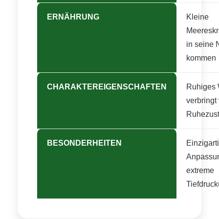
ERNÄHRUNG
Kleine
Meereskr
in seine
kommen
CHARAKTEREIGENSCHAFTEN
Ruhiges
verbringt 
Ruhezus
BESONDERHEITEN
Einzigart
Anpassu
extreme
Tiefdruc