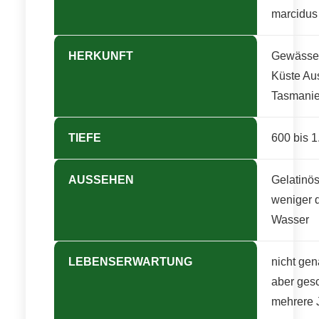
marcidus
HERKUNFT
Gewässer
Küste Aus
Tasmani
TIEFE
600 bis 1
AUSSEHEN
Gelatinö
weniger di
Wasser
LEBENSERWARTUNG
nicht gen
aber gesc
mehrere 