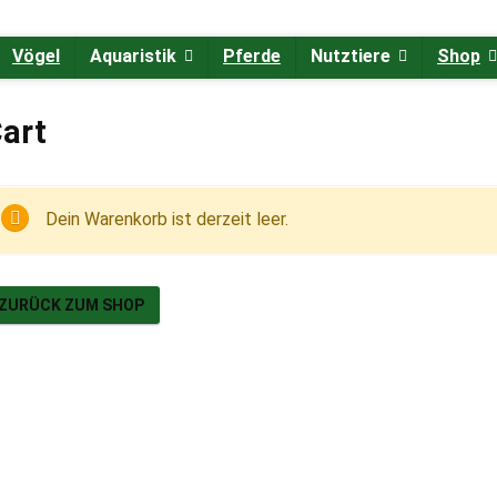
Vögel
Aquaristik
Pferde
Nutztiere
Shop
art
Dein Warenkorb ist derzeit leer.
ZURÜCK ZUM SHOP